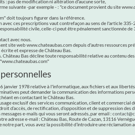
ts : pas de modification ni altération d'aucune sorte,
la forme suivante -par exemple - : "ce document provient du site w
" doit toujours figurer dans la référence.
n avec ces prescriptions vaut contrefaçon au sens de l'article 335-2
responsabilité civile, celle-ci peut être pénalement sanctionnée d
ntact avec nous.
ésent site web www.chateaubas.com depuis d'autres ressources prés
n écrite et expresse de Château Bas.
. Château Bas décline toute responsabilité relative au contenu des s
te "www.chateaubas.com"
 personnelles
 6 janvier 1978 relative à l'informatique, aux fichiers et aux libertés
minatives peut demander la communication des informations person
 échéant en contactant le Château Bas.
’usage exclusif des services communication, client et commercial d
roit d’accès, de rectification, d’opposition et de suppression des
 messages e-mails qui vous seront adressés, par email :
contact@c
tre adresse e-mail : Château Bas, Route de Cazan, 13116 Vernègues
e notre part, vous avez la possibilité d’introduire une réclamation